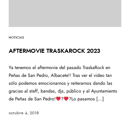
NOTICIAS
AFTERMOVIE TRASKAROCK 2023
Ya tenemos el aftermovie del pasado TraskaRock en
Peñas de San Pedro, Albacete!! Tras ver el video tan
SUSCRÍBETE A NUESTRO
sólo podemos emocionarnos y reiterarnos dando las
BOLETÍN
gracias al staff, bandas, djs, público y al Ayuntamiento
de Peñas de San Pedro!
‍?
‍?Lo pasamos […]
octubre 4, 2018
He leído y acepto la
Política de